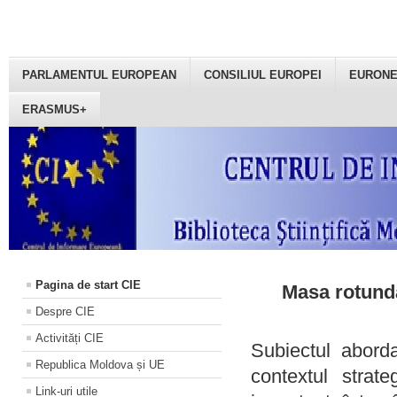
PARLAMENTUL EUROPEAN
CONSILIUL EUROPEI
EURON
ERASMUS+
Pagina de start CIE
Masa rotundă
Despre CIE
Activități CIE
Subiectul aborda
Republica Moldova și UE
contextul strat
Link-uri utile