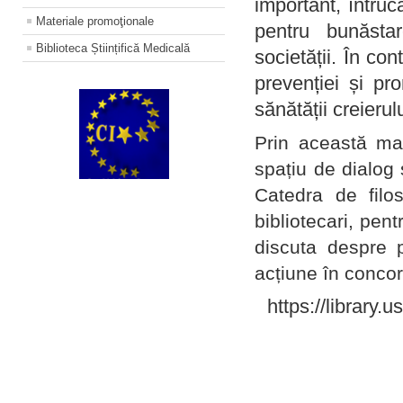
important, întruc
Materiale promoţionale
pentru bunăstar
Biblioteca Științifică Medicală
societății. În con
prevenției și pr
sănătății creierul
Prin această ma
spațiu de dialog 
Catedra de filo
bibliotecari, pent
discuta despre p
acțiune în concord
https://library.