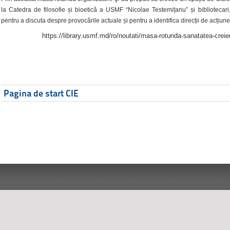
la Catedra de filosofie și bioetică a USMF “Nicolae Testemițanu” și bibliotecari,
pentru a discuta despre provocările actuale și pentru a identifica direcții de acțiune
https://library.usmf.md/ro/noutati/masa-rotunda-sanatatea-creier
Pagina de start CIE