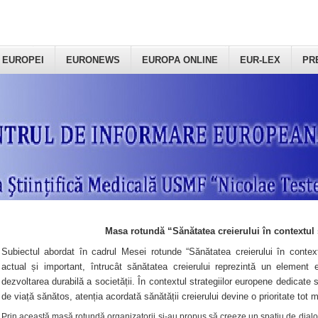
 EUROPEI
EURONEWS
EUROPA ONLINE
EUR-LEX
PR
Masa rotundă “Sănătatea creierului în contextul 
Subiectul abordat în cadrul Mesei rotunde “Sănătatea creierului în context
actual și important, întrucât sănătatea creierului reprezintă un element e
dezvoltarea durabilă a societății. În contextul strategiilor europene dedicate s
de viață sănătos, atenția acordată sănătății creierului devine o prioritate tot 
Prin această masă rotundă organizatorii şi-au propus să creeze un spațiu de dialog