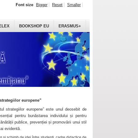
Font size
Bigger
Reset
Smaller
ELEX
BOOKSHOP EU
ERASMUS+
strategiilor europene”
ul strategiilor europene” este unul deosebit de
sențial pentru bunăstarea individului și pentru
ănătății publice, prevenției și promovării unui stil
mai evidentă.
 și schimb de idei între studenți, cadre didactice de