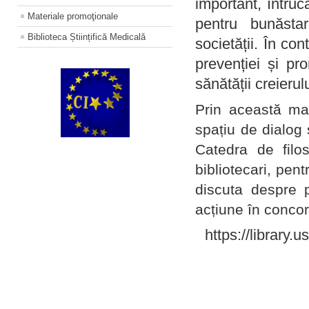
important, întruc
Materiale promoţionale
pentru bunăstar
Biblioteca Științifică Medicală
societății. În con
prevenției și pr
sănătății creierul
Prin această ma
spațiu de dialog 
Catedra de filo
bibliotecari, pent
discuta despre p
acțiune în concord
https://library.