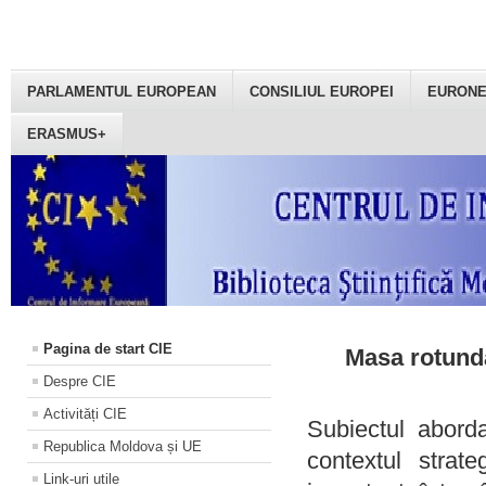
PARLAMENTUL EUROPEAN
CONSILIUL EUROPEI
EURON
ERASMUS+
Pagina de start CIE
Masa rotundă
Despre CIE
Activități CIE
Subiectul aborda
Republica Moldova și UE
contextul strat
Link-uri utile