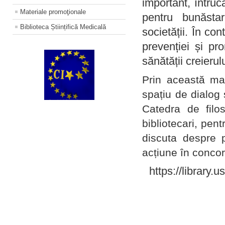
important, întruc
Materiale promoţionale
pentru bunăstar
Biblioteca Științifică Medicală
societății. În con
prevenției și pr
sănătății creierul
Prin această ma
spațiu de dialog 
Catedra de filo
bibliotecari, pent
discuta despre p
acțiune în concord
https://library.