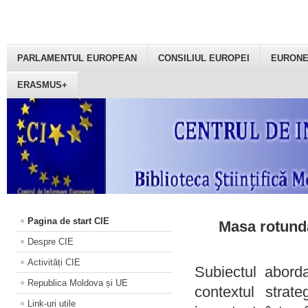
PARLAMENTUL EUROPEAN
CONSILIUL EUROPEI
EURON
ERASMUS+
Pagina de start CIE
Masa rotundă
Despre CIE
Activități CIE
Subiectul aborda
Republica Moldova și UE
contextul strat
Link-uri utile