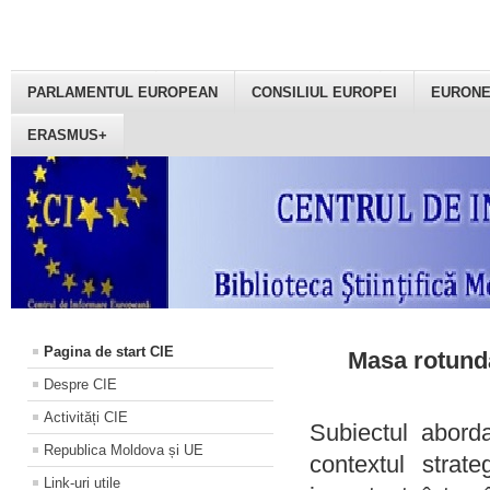
PARLAMENTUL EUROPEAN
CONSILIUL EUROPEI
EURON
ERASMUS+
Pagina de start CIE
Masa rotundă
Despre CIE
Activități CIE
Subiectul aborda
Republica Moldova și UE
contextul strat
Link-uri utile