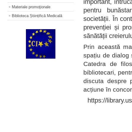
important, întruc
Materiale promoţionale
pentru bunăstar
Biblioteca Științifică Medicală
societății. În con
prevenției și pr
sănătății creierul
Prin această ma
spațiu de dialog 
Catedra de filo
bibliotecari, pent
discuta despre p
acțiune în concord
https://library.