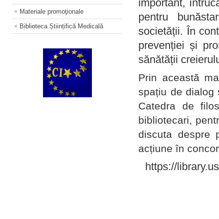
important, întruc
Materiale promoţionale
pentru bunăstar
Biblioteca Științifică Medicală
societății. În con
prevenției și pr
sănătății creierul
Prin această ma
spațiu de dialog 
Catedra de filo
bibliotecari, pent
discuta despre p
acțiune în concord
https://library.