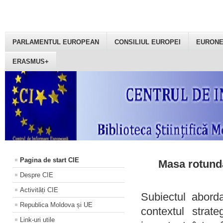
PARLAMENTUL EUROPEAN
CONSILIUL EUROPEI
EURON
ERASMUS+
Pagina de start CIE
Masa rotundă
Despre CIE
Activități CIE
Subiectul aborda
Republica Moldova și UE
contextul strat
Link-uri utile