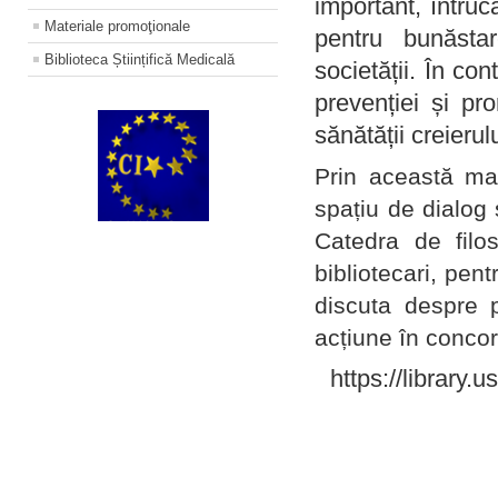
important, întruc
Materiale promoţionale
pentru bunăstar
Biblioteca Științifică Medicală
societății. În con
prevenției și pr
sănătății creierul
Prin această ma
spațiu de dialog 
Catedra de filo
bibliotecari, pent
discuta despre p
acțiune în concord
https://library.