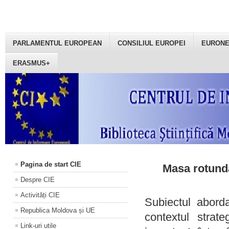
PARLAMENTUL EUROPEAN
CONSILIUL EUROPEI
EURON
ERASMUS+
Pagina de start CIE
Masa rotundă
Despre CIE
Activități CIE
Subiectul aborda
Republica Moldova și UE
contextul strat
Link-uri utile