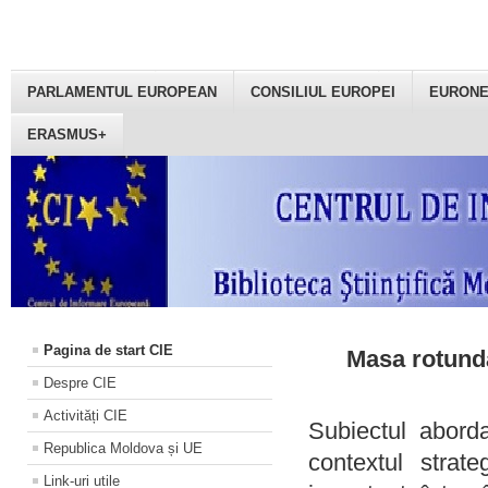
PARLAMENTUL EUROPEAN
CONSILIUL EUROPEI
EURON
ERASMUS+
Pagina de start CIE
Masa rotundă
Despre CIE
Activități CIE
Subiectul aborda
Republica Moldova și UE
contextul strat
Link-uri utile