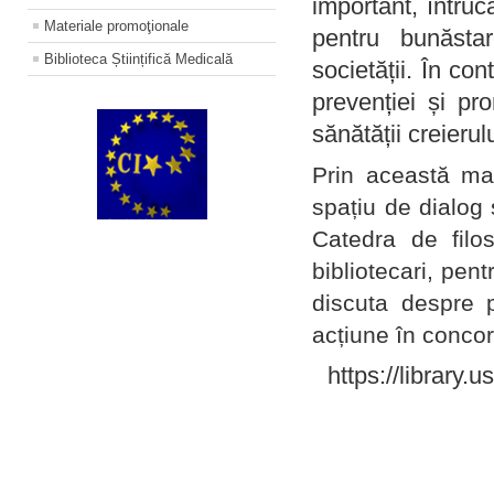
important, întruc
Materiale promoţionale
pentru bunăstar
Biblioteca Științifică Medicală
societății. În con
prevenției și pr
sănătății creierul
Prin această ma
spațiu de dialog 
Catedra de filo
bibliotecari, pent
discuta despre p
acțiune în concord
https://library.