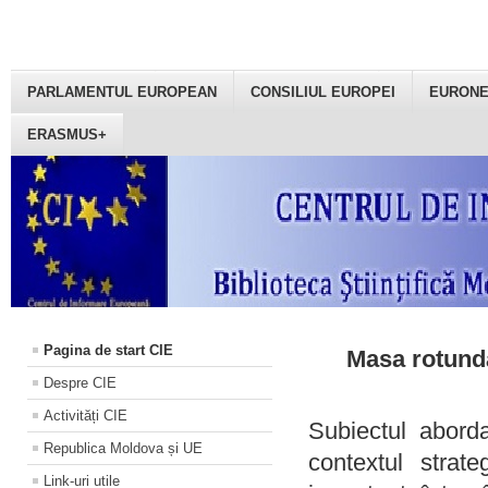
PARLAMENTUL EUROPEAN
CONSILIUL EUROPEI
EURON
ERASMUS+
Pagina de start CIE
Masa rotundă
Despre CIE
Activități CIE
Subiectul aborda
Republica Moldova și UE
contextul strat
Link-uri utile