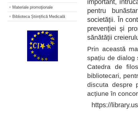
important, întruc
Materiale promoţionale
pentru bunăstar
Biblioteca Științifică Medicală
societății. În con
prevenției și pr
sănătății creierul
Prin această ma
spațiu de dialog 
Catedra de filo
bibliotecari, pent
discuta despre p
acțiune în concord
https://library.