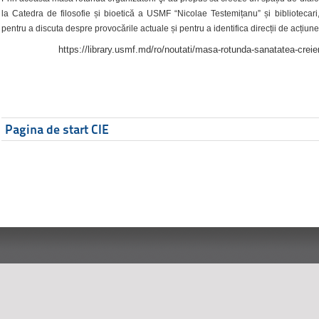
la Catedra de filosofie și bioetică a USMF “Nicolae Testemițanu” și bibliotecari,
pentru a discuta despre provocările actuale și pentru a identifica direcții de acțiune
https://library.usmf.md/ro/noutati/masa-rotunda-sanatatea-creier
Pagina de start CIE