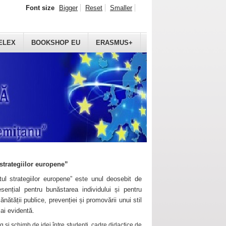
Font size
Bigger
Reset
Smaller
ELEX
BOOKSHOP EU
ERASMUS+
strategiilor europene”
ul strategiilor europene” este unul deosebit de
sențial pentru bunăstarea individului și pentru
ănătății publice, prevenției și promovării unui stil
mai evidentă.
 și schimb de idei între studenți, cadre didactice de