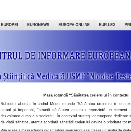
 EUROPEI
EURONEWS
EUROPA ONLINE
EUR-LEX
PR
Masa rotundă “Sănătatea creierului în contextul 
Subiectul abordat în cadrul Mesei rotunde “Sănătatea creierului în context
actual și important, întrucât sănătatea creierului reprezintă un element e
dezvoltarea durabilă a societății. În contextul strategiilor europene dedicate s
de viață sănătos, atenția acordată sănătății creierului devine o prioritate tot 
Prin această masă rotundă organizatorii şi-au propus să creeze un spațiu de dialog