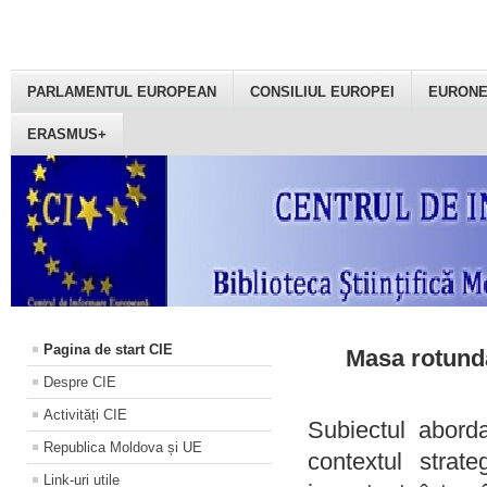
PARLAMENTUL EUROPEAN
CONSILIUL EUROPEI
EURON
ERASMUS+
Pagina de start CIE
Masa rotundă
Despre CIE
Activități CIE
Subiectul aborda
Republica Moldova și UE
contextul strat
Link-uri utile