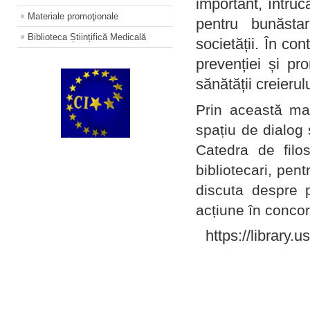
important, întruc
Materiale promoţionale
pentru bunăstar
Biblioteca Științifică Medicală
societății. În con
prevenției și pr
sănătății creierul
Prin această ma
spațiu de dialog 
Catedra de filo
bibliotecari, pent
discuta despre p
acțiune în concord
https://library.