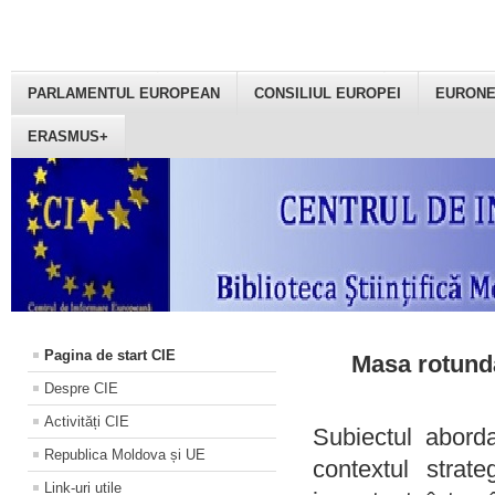
PARLAMENTUL EUROPEAN
CONSILIUL EUROPEI
EURON
ERASMUS+
Pagina de start CIE
Masa rotundă
Despre CIE
Activități CIE
Subiectul aborda
Republica Moldova și UE
contextul strat
Link-uri utile