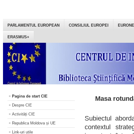
PARLAMENTUL EUROPEAN
CONSILIUL EUROPEI
EURON
ERASMUS+
Pagina de start CIE
Masa rotundă
Despre CIE
Activități CIE
Subiectul aborda
Republica Moldova și UE
contextul strat
Link-uri utile