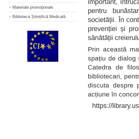
important, întruc
Materiale promoţionale
pentru bunăstar
Biblioteca Științifică Medicală
societății. În con
prevenției și pr
sănătății creierul
Prin această ma
spațiu de dialog 
Catedra de filo
bibliotecari, pent
discuta despre p
acțiune în concord
https://library.