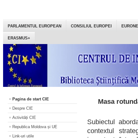
PARLAMENTUL EUROPEAN
CONSILIUL EUROPEI
EURON
ERASMUS+
Pagina de start CIE
Masa rotundă
Despre CIE
Activități CIE
Subiectul aborda
Republica Moldova și UE
contextul strat
Link-uri utile