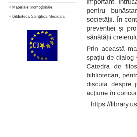
important, întruc
Materiale promoţionale
pentru bunăstar
Biblioteca Științifică Medicală
societății. În con
prevenției și pr
sănătății creierul
Prin această ma
spațiu de dialog 
Catedra de filo
bibliotecari, pent
discuta despre p
acțiune în concord
https://library.