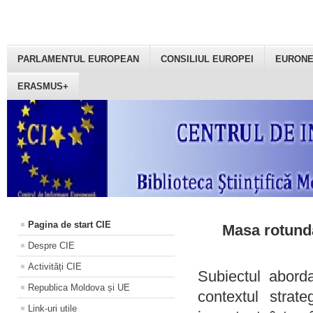
PARLAMENTUL EUROPEAN
CONSILIUL EUROPEI
EURON
ERASMUS+
Pagina de start CIE
Masa rotundă
Despre CIE
Activități CIE
Subiectul aborda
Republica Moldova și UE
contextul strat
Link-uri utile