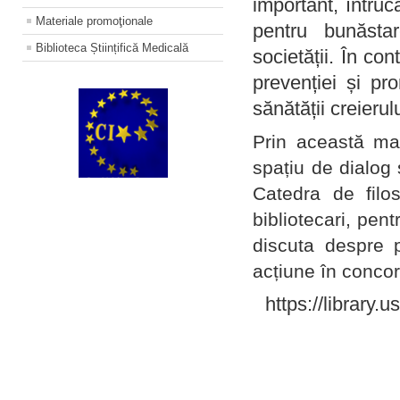
important, întruc
Materiale promoţionale
pentru bunăstar
Biblioteca Științifică Medicală
societății. În con
prevenției și pr
sănătății creierul
Prin această ma
spațiu de dialog 
Catedra de filo
bibliotecari, pent
discuta despre p
acțiune în concord
https://library.