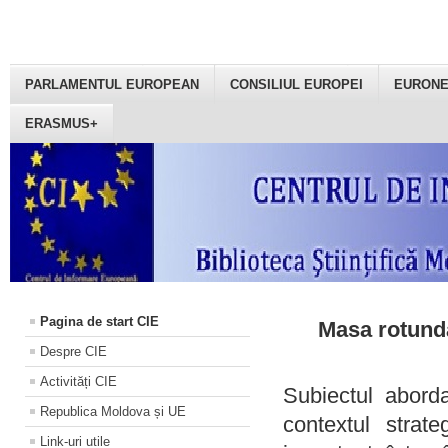
PARLAMENTUL EUROPEAN
CONSILIUL EUROPEI
EURON
ERASMUS+
Pagina de start CIE
Masa rotundă
Despre CIE
Activități CIE
Subiectul aborda
Republica Moldova și UE
contextul strat
Link-uri utile