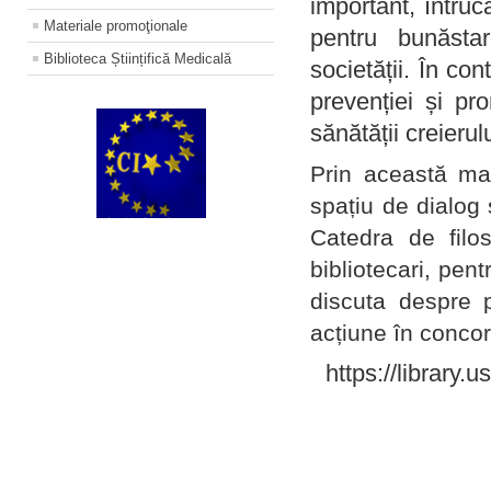
important, întruc
Materiale promoţionale
pentru bunăstar
Biblioteca Științifică Medicală
societății. În con
prevenției și pr
sănătății creierul
Prin această ma
spațiu de dialog 
Catedra de filo
bibliotecari, pent
discuta despre p
acțiune în concord
https://library.