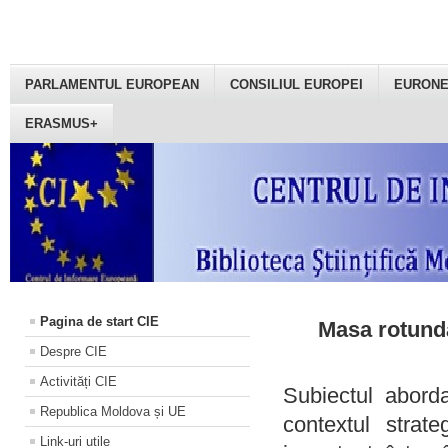
PARLAMENTUL EUROPEAN
CONSILIUL EUROPEI
EURON
ERASMUS+
Pagina de start CIE
Masa rotundă
Despre CIE
Activități CIE
Subiectul aborda
Republica Moldova și UE
contextul strat
Link-uri utile