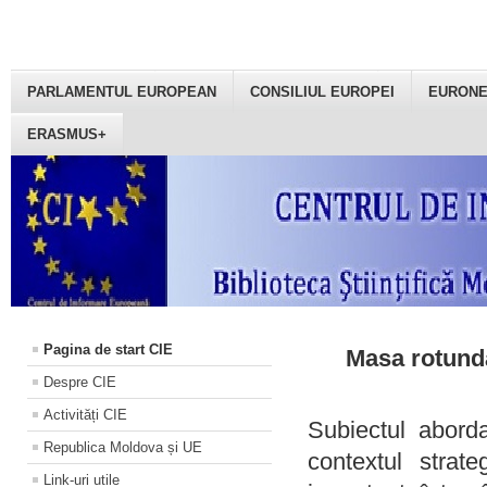
PARLAMENTUL EUROPEAN
CONSILIUL EUROPEI
EURON
ERASMUS+
Pagina de start CIE
Masa rotundă
Despre CIE
Activități CIE
Subiectul aborda
Republica Moldova și UE
contextul strat
Link-uri utile