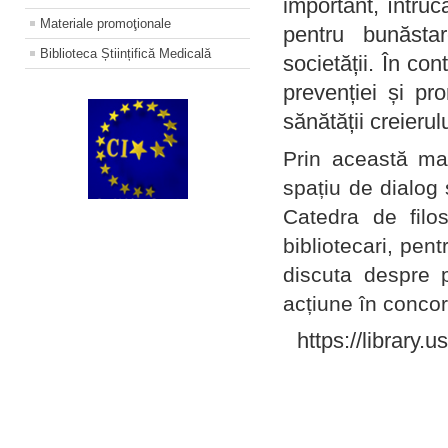
important, întruc
Materiale promoţionale
pentru bunăstar
Biblioteca Științifică Medicală
societății. În con
prevenției și pr
sănătății creierul
Prin această ma
spațiu de dialog 
Catedra de filo
bibliotecari, pent
discuta despre p
acțiune în concord
https://library.