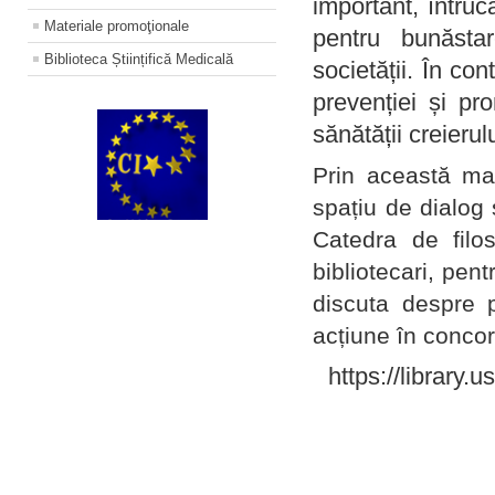
important, întruc
Materiale promoţionale
pentru bunăstar
Biblioteca Științifică Medicală
societății. În con
prevenției și pr
sănătății creierul
Prin această ma
spațiu de dialog 
Catedra de filo
bibliotecari, pent
discuta despre p
acțiune în concord
https://library.