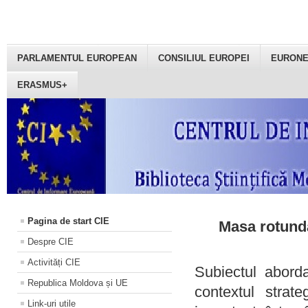
PARLAMENTUL EUROPEAN
CONSILIUL EUROPEI
EURON
ERASMUS+
Pagina de start CIE
Masa rotundă
Despre CIE
Activități CIE
Subiectul aborda
Republica Moldova și UE
contextul strat
Link-uri utile