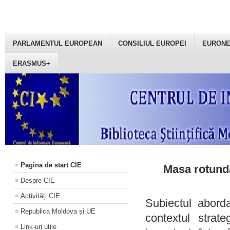
PARLAMENTUL EUROPEAN
CONSILIUL EUROPEI
EURON
ERASMUS+
Pagina de start CIE
Masa rotundă
Despre CIE
Activități CIE
Subiectul aborda
Republica Moldova și UE
contextul strat
Link-uri utile