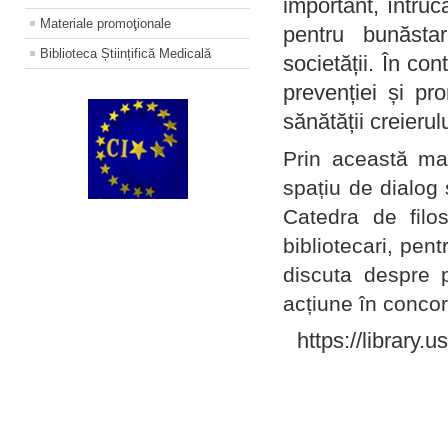
important, întruc
Materiale promoţionale
pentru bunăstar
Biblioteca Științifică Medicală
societății. În con
prevenției și pr
sănătății creierul
Prin această ma
spațiu de dialog 
Catedra de filo
bibliotecari, pent
discuta despre p
acțiune în concord
https://library.