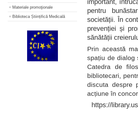
important, întruc
Materiale promoţionale
pentru bunăstar
Biblioteca Științifică Medicală
societății. În con
prevenției și pr
sănătății creierul
Prin această ma
spațiu de dialog 
Catedra de filo
bibliotecari, pent
discuta despre p
acțiune în concord
https://library.