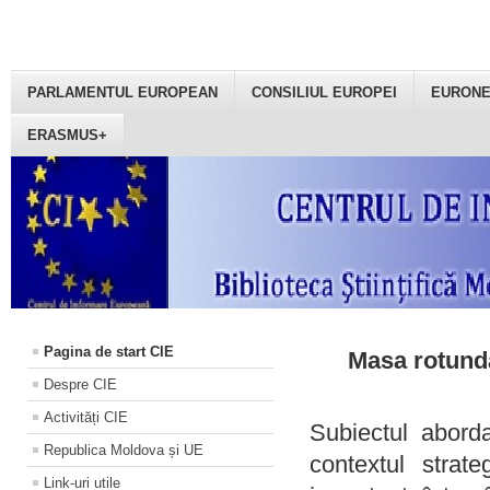
PARLAMENTUL EUROPEAN
CONSILIUL EUROPEI
EURON
ERASMUS+
Pagina de start CIE
Masa rotundă
Despre CIE
Activități CIE
Subiectul aborda
Republica Moldova și UE
contextul strat
Link-uri utile