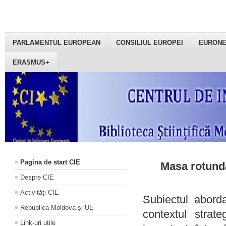
PARLAMENTUL EUROPEAN
CONSILIUL EUROPEI
EURON
ERASMUS+
Pagina de start CIE
Masa rotundă
Despre CIE
Activități CIE
Subiectul aborda
Republica Moldova și UE
contextul strat
Link-uri utile