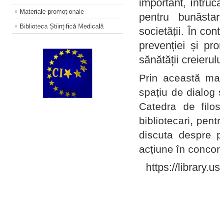
important, întruc
Materiale promoţionale
pentru bunăstar
Biblioteca Științifică Medicală
societății. În con
prevenției și pr
sănătății creierul
Prin această ma
spațiu de dialog 
Catedra de filo
bibliotecari, pent
discuta despre p
acțiune în concord
https://library.