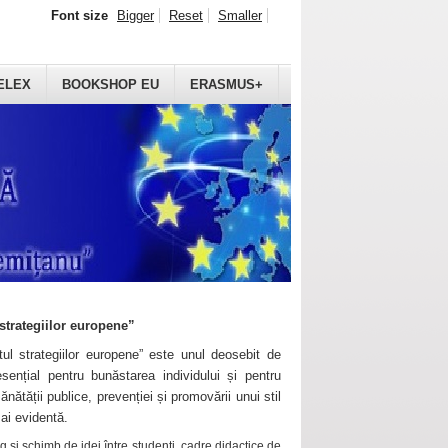
Font size
Bigger
Reset
Smaller
ELEX
BOOKSHOP EU
ERASMUS+
strategiilor europene”
ul strategiilor europene” este unul deosebit de
sențial pentru bunăstarea individului și pentru
ănătății publice, prevenției și promovării unui stil
mai evidentă.
 și schimb de idei între studenți, cadre didactice de