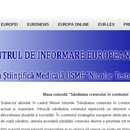
 EUROPEI
EURONEWS
EUROPA ONLINE
EUR-LEX
PR
Masa rotundă “Sănătatea creierului în contextul 
Subiectul abordat în cadrul Mesei rotunde “Sănătatea creierului în context
actual și important, întrucât sănătatea creierului reprezintă un element e
dezvoltarea durabilă a societății. În contextul strategiilor europene dedicate s
de viață sănătos, atenția acordată sănătății creierului devine o prioritate tot 
Prin această masă rotundă organizatorii şi-au propus să creeze un spațiu de dialog