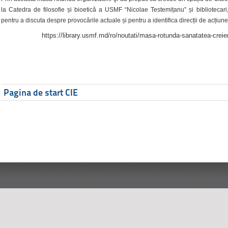
la Catedra de filosofie și bioetică a USMF “Nicolae Testemițanu” și bibliotecari,
pentru a discuta despre provocările actuale și pentru a identifica direcții de acțiune
https://library.usmf.md/ro/noutati/masa-rotunda-sanatatea-creier
Pagina de start CIE