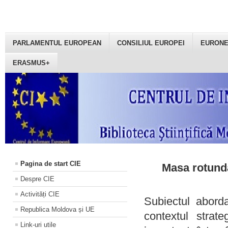
PARLAMENTUL EUROPEAN
CONSILIUL EUROPEI
EURON
ERASMUS+
Pagina de start CIE
Masa rotundă
Despre CIE
Activități CIE
Subiectul aborda
Republica Moldova și UE
contextul strat
Link-uri utile