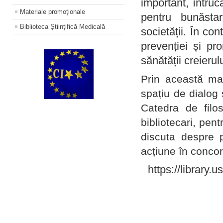
important, întruc
Materiale promoţionale
pentru bunăstar
Biblioteca Științifică Medicală
societății. În con
prevenției și pr
sănătății creierul
Prin această ma
spațiu de dialog 
Catedra de filo
bibliotecari, pent
discuta despre p
acțiune în concord
https://library.