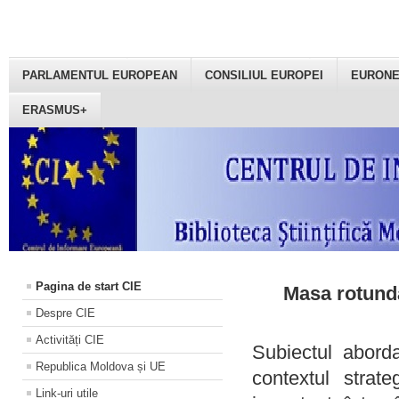
PARLAMENTUL EUROPEAN
CONSILIUL EUROPEI
EURON
ERASMUS+
Pagina de start CIE
Masa rotundă
Despre CIE
Activități CIE
Subiectul aborda
Republica Moldova și UE
contextul strat
Link-uri utile