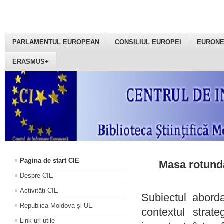
PARLAMENTUL EUROPEAN
CONSILIUL EUROPEI
EURON
ERASMUS+
Pagina de start CIE
Masa rotundă
Despre CIE
Activități CIE
Subiectul aborda
Republica Moldova și UE
contextul strat
Link-uri utile