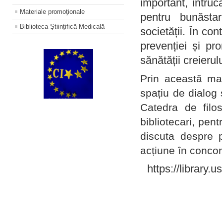
important, întruc
Materiale promoţionale
pentru bunăstar
Biblioteca Științifică Medicală
societății. În con
prevenției și pr
sănătății creierul
Prin această ma
spațiu de dialog 
Catedra de filo
bibliotecari, pent
discuta despre p
acțiune în concord
https://library.