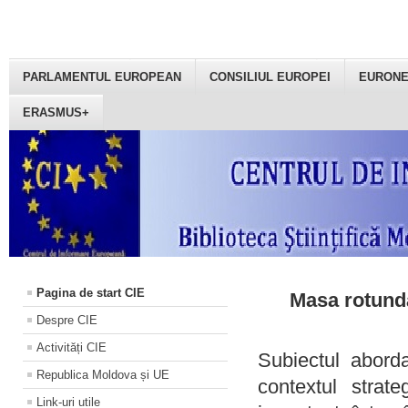
PARLAMENTUL EUROPEAN
CONSILIUL EUROPEI
EURON
ERASMUS+
Pagina de start CIE
Masa rotundă
Despre CIE
Activități CIE
Subiectul aborda
Republica Moldova și UE
contextul strat
Link-uri utile