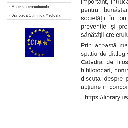
important, întruc
Materiale promoţionale
pentru bunăstar
Biblioteca Științifică Medicală
societății. În con
prevenției și pr
sănătății creierul
Prin această ma
spațiu de dialog 
Catedra de filo
bibliotecari, pent
discuta despre p
acțiune în concord
https://library.