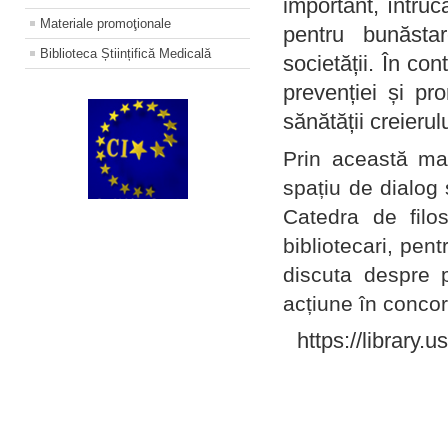
important, întruc
Materiale promoţionale
pentru bunăstar
Biblioteca Științifică Medicală
societății. În con
prevenției și pr
sănătății creierul
Prin această ma
spațiu de dialog 
Catedra de filo
bibliotecari, pent
discuta despre p
acțiune în concord
https://library.