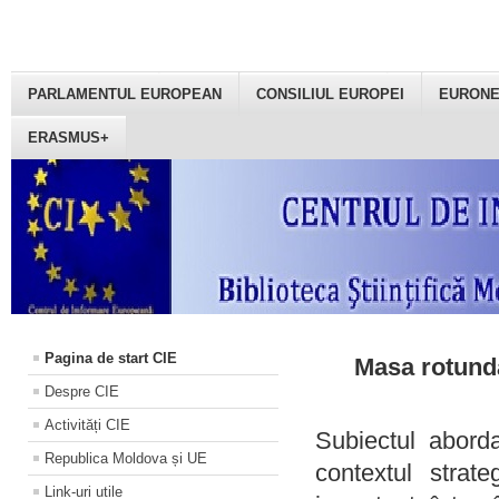
PARLAMENTUL EUROPEAN
CONSILIUL EUROPEI
EURON
ERASMUS+
Pagina de start CIE
Masa rotundă
Despre CIE
Activități CIE
Subiectul aborda
Republica Moldova și UE
contextul strat
Link-uri utile