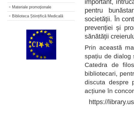
important, întruc
Materiale promoţionale
pentru bunăstar
Biblioteca Științifică Medicală
societății. În con
prevenției și pr
sănătății creierul
Prin această ma
spațiu de dialog 
Catedra de filo
bibliotecari, pent
discuta despre p
acțiune în concord
https://library.