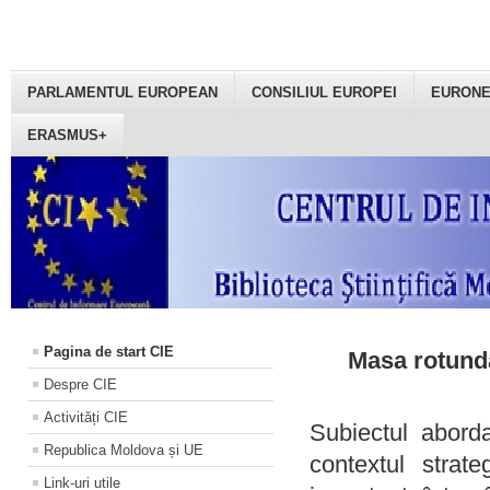
PARLAMENTUL EUROPEAN
CONSILIUL EUROPEI
EURON
ERASMUS+
Pagina de start CIE
Masa rotundă
Despre CIE
Activități CIE
Subiectul aborda
Republica Moldova și UE
contextul strat
Link-uri utile