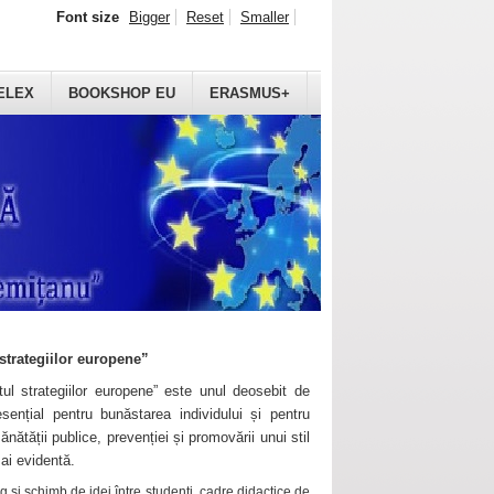
Font size
Bigger
Reset
Smaller
ELEX
BOOKSHOP EU
ERASMUS+
strategiilor europene”
ul strategiilor europene” este unul deosebit de
sențial pentru bunăstarea individului și pentru
ănătății publice, prevenției și promovării unui stil
mai evidentă.
 și schimb de idei între studenți, cadre didactice de