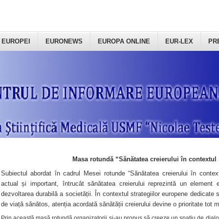
 EUROPEI
EURONEWS
EUROPA ONLINE
EUR-LEX
PR
Masa rotundă “Sănătatea creierului în contextul 
Subiectul abordat în cadrul Mesei rotunde “Sănătatea creierului în context
actual și important, întrucât sănătatea creierului reprezintă un element e
dezvoltarea durabilă a societății. În contextul strategiilor europene dedicate s
de viață sănătos, atenția acordată sănătății creierului devine o prioritate tot 
Prin această masă rotundă organizatorii şi-au propus să creeze un spațiu de dialog