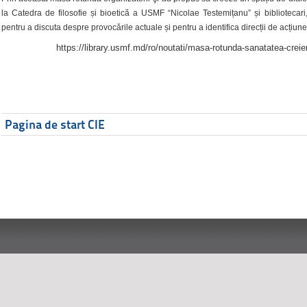
la Catedra de filosofie și bioetică a USMF “Nicolae Testemițanu” și bibliotecari,
pentru a discuta despre provocările actuale și pentru a identifica direcții de acțiune
https://library.usmf.md/ro/noutati/masa-rotunda-sanatatea-creier
Pagina de start CIE