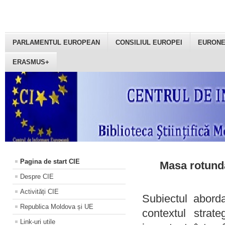
PARLAMENTUL EUROPEAN
CONSILIUL EUROPEI
EURON
ERASMUS+
Pagina de start CIE
Masa rotundă
Despre CIE
Activități CIE
Subiectul aborda
Republica Moldova și UE
contextul strat
Link-uri utile