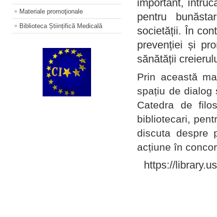
important, întruc
Materiale promoţionale
pentru bunăstar
Biblioteca Științifică Medicală
societății. În con
prevenției și pr
sănătății creierul
Prin această ma
spațiu de dialog 
Catedra de filo
bibliotecari, pent
discuta despre p
acțiune în concord
https://library.