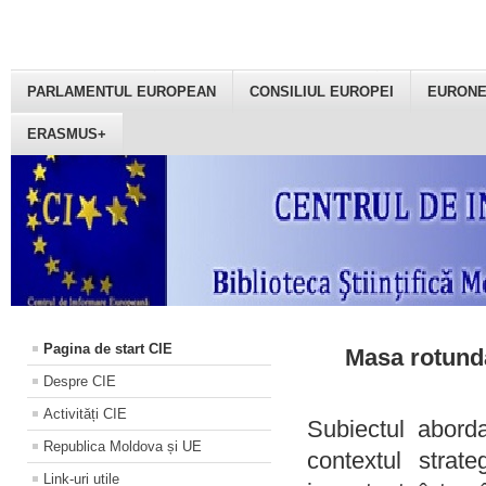
PARLAMENTUL EUROPEAN
CONSILIUL EUROPEI
EURON
ERASMUS+
Pagina de start CIE
Masa rotundă
Despre CIE
Activități CIE
Subiectul aborda
Republica Moldova și UE
contextul strat
Link-uri utile