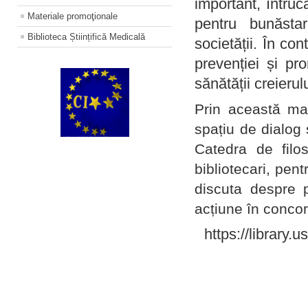
important, întruc
Materiale promoţionale
pentru bunăstar
Biblioteca Științifică Medicală
societății. În con
prevenției și pr
sănătății creierul
Prin această ma
spațiu de dialog 
Catedra de filo
bibliotecari, pent
discuta despre p
acțiune în concord
https://library.