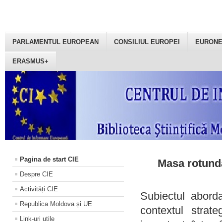
PARLAMENTUL EUROPEAN
CONSILIUL EUROPEI
EURON
ERASMUS+
Pagina de start CIE
Masa rotundă
Despre CIE
Activități CIE
Subiectul aborda
Republica Moldova și UE
contextul strat
Link-uri utile