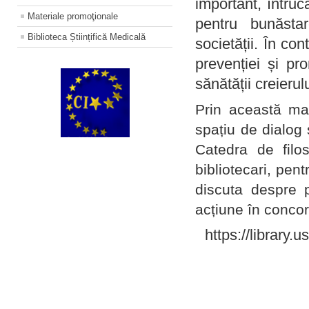
important, întruc
Materiale promoţionale
pentru bunăstar
Biblioteca Științifică Medicală
societății. În con
prevenției și pr
sănătății creierul
Prin această ma
spațiu de dialog 
Catedra de filo
bibliotecari, pent
discuta despre p
acțiune în concord
https://library.