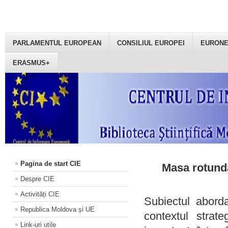
PARLAMENTUL EUROPEAN
CONSILIUL EUROPEI
EURON
ERASMUS+
Pagina de start CIE
Masa rotundă
Despre CIE
Activități CIE
Subiectul aborda
Republica Moldova și UE
contextul strat
Link-uri utile