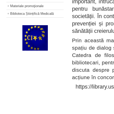
important, întruc
Materiale promoţionale
pentru bunăstar
Biblioteca Științifică Medicală
societății. În con
prevenției și pr
sănătății creierul
Prin această ma
spațiu de dialog 
Catedra de filo
bibliotecari, pent
discuta despre p
acțiune în concord
https://library.