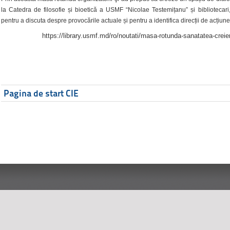
la Catedra de filosofie și bioetică a USMF “Nicolae Testemițanu” și bibliotecari,
pentru a discuta despre provocările actuale și pentru a identifica direcții de acțiune
https://library.usmf.md/ro/noutati/masa-rotunda-sanatatea-creier
Pagina de start CIE