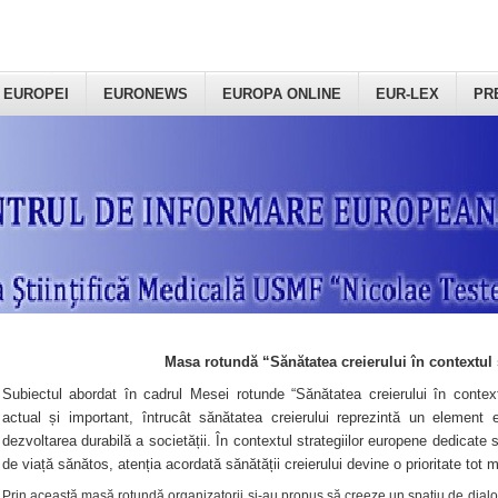
 EUROPEI
EURONEWS
EUROPA ONLINE
EUR-LEX
PR
Masa rotundă “Sănătatea creierului în contextul 
Subiectul abordat în cadrul Mesei rotunde “Sănătatea creierului în context
actual și important, întrucât sănătatea creierului reprezintă un element e
dezvoltarea durabilă a societății. În contextul strategiilor europene dedicate s
de viață sănătos, atenția acordată sănătății creierului devine o prioritate tot 
Prin această masă rotundă organizatorii şi-au propus să creeze un spațiu de dialog