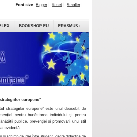
Font size
Bigger
Reset
Smaller
ELEX
BOOKSHOP EU
ERASMUS+
strategiilor europene”
ul strategiilor europene” este unul deosebit de
sențial pentru bunăstarea individului și pentru
ănătății publice, prevenției și promovării unui stil
mai evidentă.
 și schimb de idei între studenți, cadre didactice de