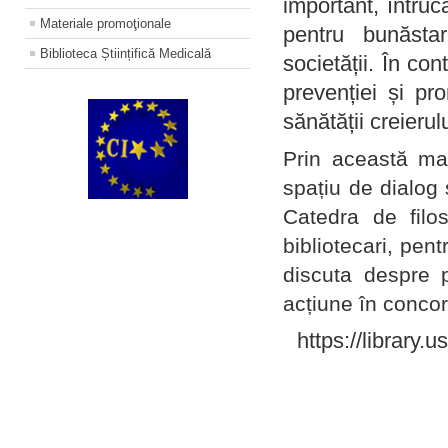
important, întruc
Materiale promoţionale
pentru bunăstar
Biblioteca Științifică Medicală
societății. În con
prevenției și pr
sănătății creierul
Prin această ma
spațiu de dialog 
Catedra de filo
bibliotecari, pent
discuta despre p
acțiune în concord
https://library.