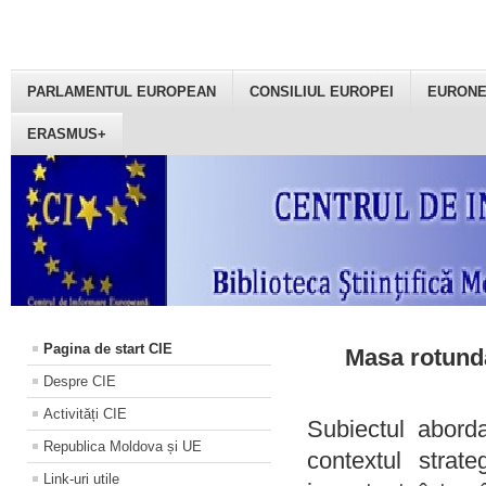
PARLAMENTUL EUROPEAN
CONSILIUL EUROPEI
EURON
ERASMUS+
Pagina de start CIE
Masa rotundă
Despre CIE
Activități CIE
Subiectul aborda
Republica Moldova și UE
contextul strat
Link-uri utile