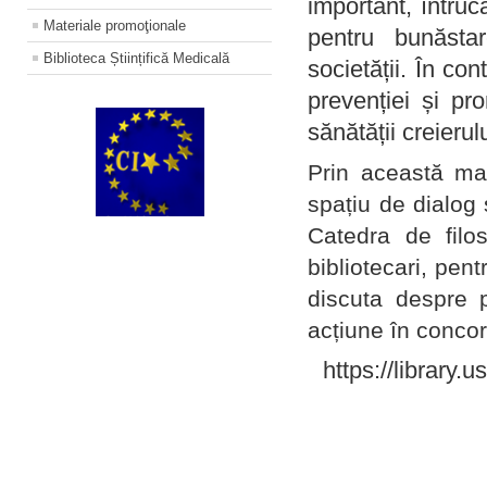
important, întruc
Materiale promoţionale
pentru bunăstar
Biblioteca Științifică Medicală
societății. În con
prevenției și pr
sănătății creierul
Prin această ma
spațiu de dialog 
Catedra de filo
bibliotecari, pent
discuta despre p
acțiune în concord
https://library.