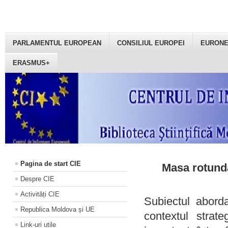
PARLAMENTUL EUROPEAN
CONSILIUL EUROPEI
EURON
ERASMUS+
Pagina de start CIE
Masa rotundă
Despre CIE
Activități CIE
Subiectul aborda
Republica Moldova și UE
contextul strat
Link-uri utile