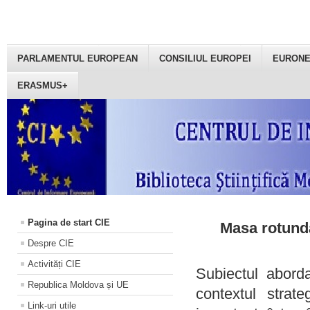
PARLAMENTUL EUROPEAN
CONSILIUL EUROPEI
EURON
ERASMUS+
Pagina de start CIE
Masa rotundă
Despre CIE
Activități CIE
Subiectul aborda
Republica Moldova și UE
contextul strat
Link-uri utile