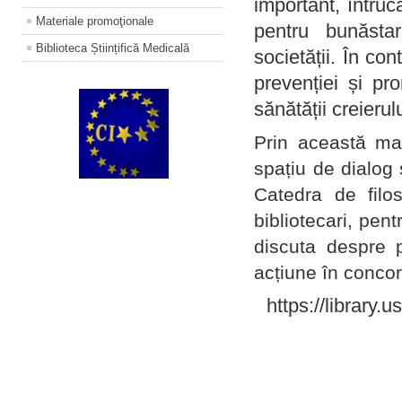
important, întruc
Materiale promoţionale
pentru bunăstar
Biblioteca Științifică Medicală
societății. În con
prevenției și pr
sănătății creierul
Prin această ma
spațiu de dialog 
Catedra de filo
bibliotecari, pent
discuta despre p
acțiune în concord
https://library.