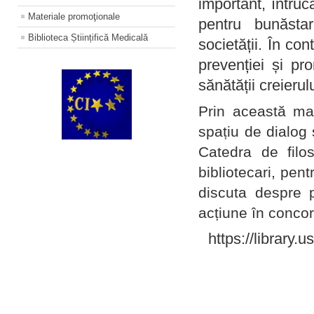
important, întruc
Materiale promoţionale
pentru bunăstar
Biblioteca Științifică Medicală
societății. În con
prevenției și pr
sănătății creierul
Prin această ma
spațiu de dialog 
Catedra de filo
bibliotecari, pent
discuta despre p
acțiune în concord
https://library.