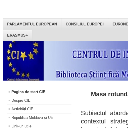
PARLAMENTUL EUROPEAN
CONSILIUL EUROPEI
EURON
ERASMUS+
Pagina de start CIE
Masa rotundă
Despre CIE
Activități CIE
Subiectul aborda
Republica Moldova și UE
contextul strat
Link-uri utile