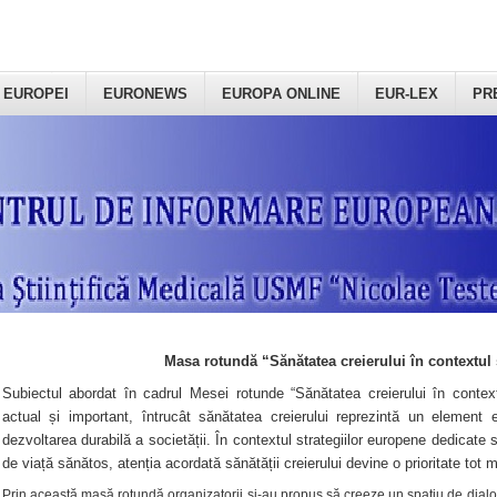
 EUROPEI
EURONEWS
EUROPA ONLINE
EUR-LEX
PR
Masa rotundă “Sănătatea creierului în contextul 
Subiectul abordat în cadrul Mesei rotunde “Sănătatea creierului în context
actual și important, întrucât sănătatea creierului reprezintă un element e
dezvoltarea durabilă a societății. În contextul strategiilor europene dedicate s
de viață sănătos, atenția acordată sănătății creierului devine o prioritate tot 
Prin această masă rotundă organizatorii şi-au propus să creeze un spațiu de dialog