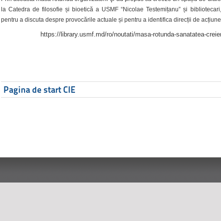
la Catedra de filosofie și bioetică a USMF “Nicolae Testemițanu” și bibliotecari,
pentru a discuta despre provocările actuale și pentru a identifica direcții de acțiune
https://library.usmf.md/ro/noutati/masa-rotunda-sanatatea-creier
Pagina de start CIE