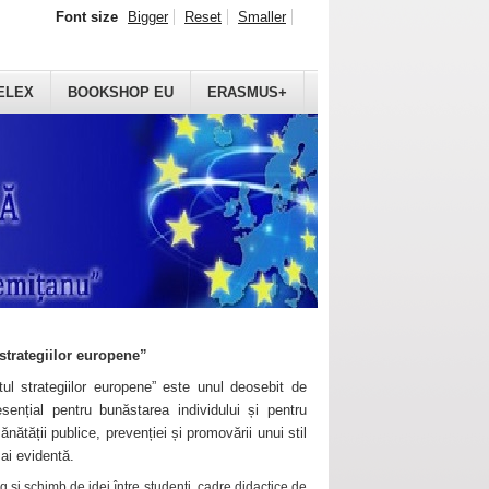
Font size
Bigger
Reset
Smaller
ELEX
BOOKSHOP EU
ERASMUS+
strategiilor europene”
ul strategiilor europene” este unul deosebit de
sențial pentru bunăstarea individului și pentru
ănătății publice, prevenției și promovării unui stil
mai evidentă.
 și schimb de idei între studenți, cadre didactice de