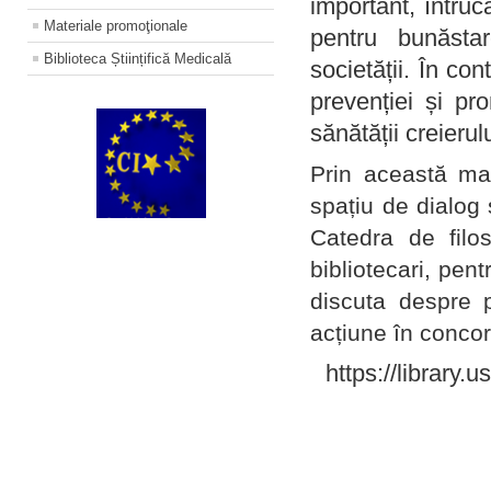
important, întruc
Materiale promoţionale
pentru bunăstar
Biblioteca Științifică Medicală
societății. În con
prevenției și pr
sănătății creierul
Prin această ma
spațiu de dialog 
Catedra de filo
bibliotecari, pent
discuta despre p
acțiune în concord
https://library.