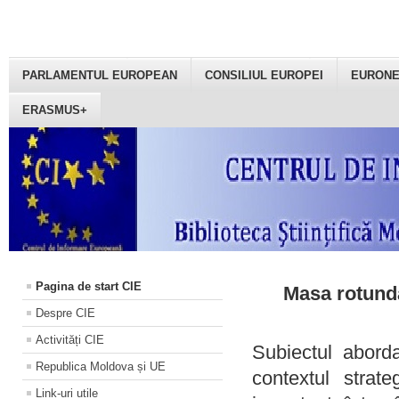
PARLAMENTUL EUROPEAN
CONSILIUL EUROPEI
EURON
ERASMUS+
Pagina de start CIE
Masa rotundă
Despre CIE
Activități CIE
Subiectul aborda
Republica Moldova și UE
contextul strat
Link-uri utile