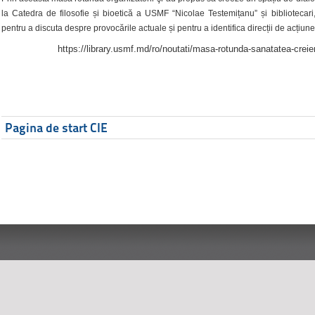
la Catedra de filosofie și bioetică a USMF “Nicolae Testemițanu” și bibliotecari,
pentru a discuta despre provocările actuale și pentru a identifica direcții de acțiune
https://library.usmf.md/ro/noutati/masa-rotunda-sanatatea-creier
Pagina de start CIE