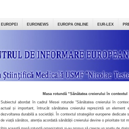
 EUROPEI
EURONEWS
EUROPA ONLINE
EUR-LEX
PR
Masa rotundă “Sănătatea creierului în contextul 
Subiectul abordat în cadrul Mesei rotunde “Sănătatea creierului în context
actual și important, întrucât sănătatea creierului reprezintă un element e
dezvoltarea durabilă a societății. În contextul strategiilor europene dedicate s
de viață sănătos, atenția acordată sănătății creierului devine o prioritate tot 
Prin această masă rotundă organizatorii şi-au propus să creeze un spațiu de dialog