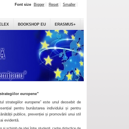
Font size
Bigger
Reset
Smaller
ELEX
BOOKSHOP EU
ERASMUS+
strategiilor europene”
ul strategiilor europene” este unul deosebit de
sențial pentru bunăstarea individului și pentru
ănătății publice, prevenției și promovării unui stil
mai evidentă.
 și schimb de idei între studenți, cadre didactice de