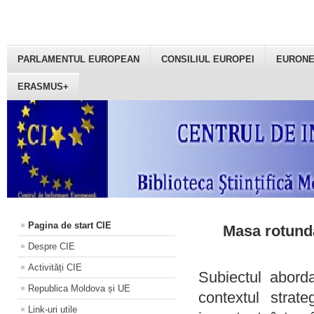
PARLAMENTUL EUROPEAN
CONSILIUL EUROPEI
EURON
ERASMUS+
Pagina de start CIE
Masa rotundă
Despre CIE
Activități CIE
Subiectul aborda
Republica Moldova și UE
contextul strat
Link-uri utile