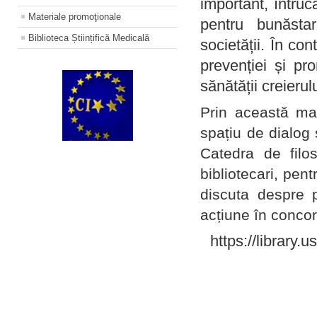
important, întruc
Materiale promoţionale
pentru bunăstar
Biblioteca Științifică Medicală
societății. În con
prevenției și pr
sănătății creierul
Prin această ma
spațiu de dialog 
Catedra de filo
bibliotecari, pent
discuta despre p
acțiune în concord
https://library.