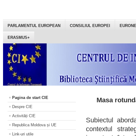
PARLAMENTUL EUROPEAN
CONSILIUL EUROPEI
EURON
ERASMUS+
Pagina de start CIE
Masa rotundă
Despre CIE
Activități CIE
Subiectul aborda
Republica Moldova și UE
contextul strat
Link-uri utile