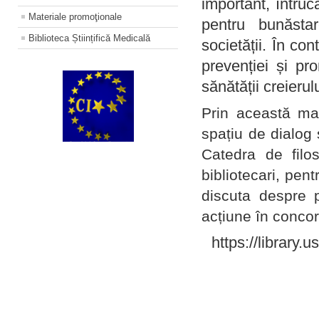
important, întruc
Materiale promoţionale
pentru bunăstar
Biblioteca Științifică Medicală
societății. În con
prevenției și pr
sănătății creierul
Prin această ma
spațiu de dialog 
Catedra de filo
bibliotecari, pent
discuta despre p
acțiune în concord
https://library.