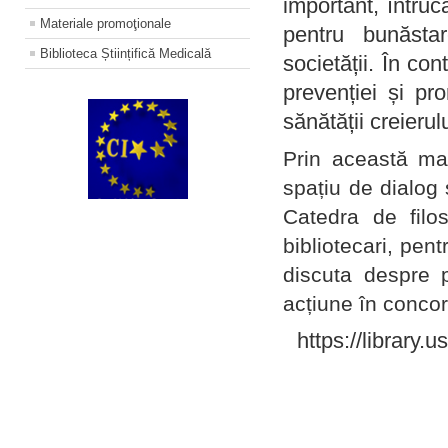
important, întruc
Materiale promoţionale
pentru bunăstar
Biblioteca Științifică Medicală
societății. În con
prevenției și pr
sănătății creierul
Prin această ma
spațiu de dialog 
Catedra de filo
bibliotecari, pent
discuta despre p
acțiune în concord
https://library.