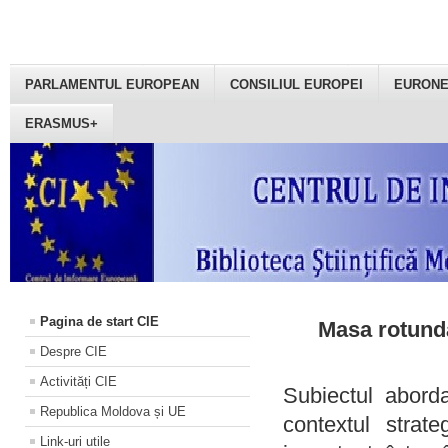
PARLAMENTUL EUROPEAN
CONSILIUL EUROPEI
EURON
ERASMUS+
Pagina de start CIE
Masa rotundă
Despre CIE
Activități CIE
Subiectul aborda
Republica Moldova și UE
contextul strat
Link-uri utile