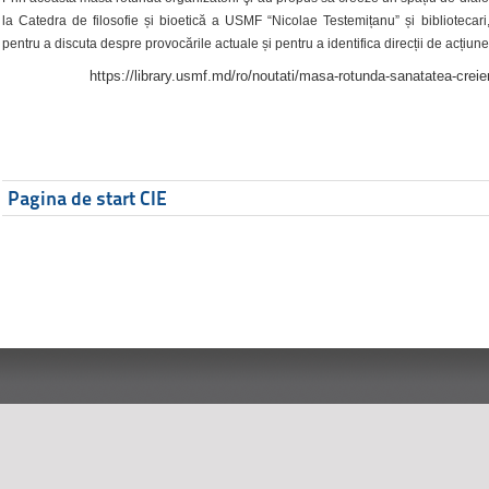
la Catedra de filosofie și bioetică a USMF “Nicolae Testemițanu” și bibliotecari,
pentru a discuta despre provocările actuale și pentru a identifica direcții de acțiune
https://library.usmf.md/ro/noutati/masa-rotunda-sanatatea-creier
Pagina de start CIE