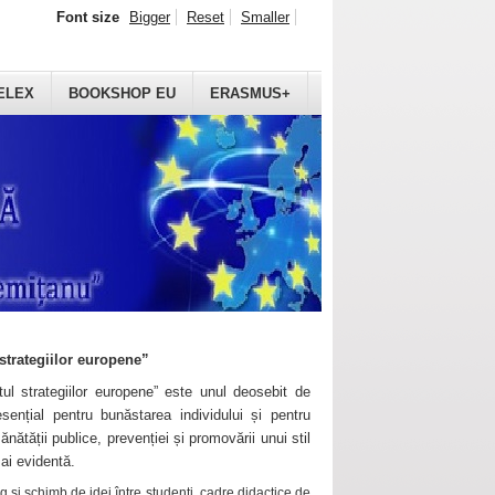
Font size
Bigger
Reset
Smaller
ELEX
BOOKSHOP EU
ERASMUS+
strategiilor europene”
ul strategiilor europene” este unul deosebit de
sențial pentru bunăstarea individului și pentru
ănătății publice, prevenției și promovării unui stil
mai evidentă.
 și schimb de idei între studenți, cadre didactice de