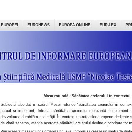
 EUROPEI
EURONEWS
EUROPA ONLINE
EUR-LEX
PR
Masa rotundă “Sănătatea creierului în contextul 
Subiectul abordat în cadrul Mesei rotunde “Sănătatea creierului în context
actual și important, întrucât sănătatea creierului reprezintă un element e
dezvoltarea durabilă a societății. În contextul strategiilor europene dedicate s
de viață sănătos, atenția acordată sănătății creierului devine o prioritate tot 
Prin această masă rotundă organizatorii şi-au propus să creeze un spațiu de dialog