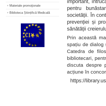
important, întruc
Materiale promoţionale
pentru bunăstar
Biblioteca Științifică Medicală
societății. În con
prevenției și pr
sănătății creierul
Prin această ma
spațiu de dialog 
Catedra de filo
bibliotecari, pent
discuta despre p
acțiune în concord
https://library.