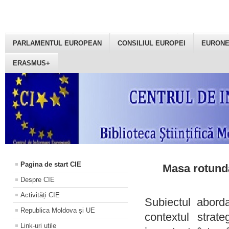
PARLAMENTUL EUROPEAN
CONSILIUL EUROPEI
EURON
ERASMUS+
Pagina de start CIE
Masa rotundă
Despre CIE
Activități CIE
Subiectul aborda
Republica Moldova și UE
contextul strat
Link-uri utile