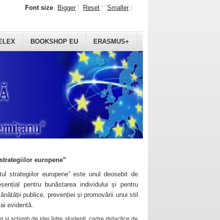
Font size
Bigger
Reset
Smaller
ELEX
BOOKSHOP EU
ERASMUS+
strategiilor europene”
ul strategiilor europene” este unul deosebit de
sențial pentru bunăstarea individului și pentru
ănătății publice, prevenției și promovării unui stil
mai evidentă.
 și schimb de idei între studenți, cadre didactice de