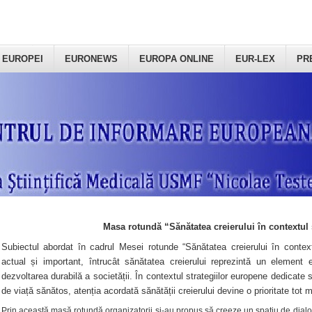
 EUROPEI
EURONEWS
EUROPA ONLINE
EUR-LEX
PR
Masa rotundă “Sănătatea creierului în contextul 
Subiectul abordat în cadrul Mesei rotunde “Sănătatea creierului în context
actual și important, întrucât sănătatea creierului reprezintă un element e
dezvoltarea durabilă a societății. În contextul strategiilor europene dedicate s
de viață sănătos, atenția acordată sănătății creierului devine o prioritate tot 
Prin această masă rotundă organizatorii şi-au propus să creeze un spațiu de dialog