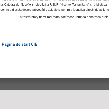
la Catedra de filosofie și bioetică a USMF “Nicolae Testemițanu” și bibliotecari,
pentru a discuta despre provocările actuale și pentru a identifica direcții de acțiune
https://library.usmf.md/ro/noutati/masa-rotunda-sanatatea-creier
Pagina de start CIE