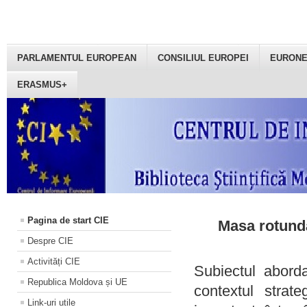
PARLAMENTUL EUROPEAN
CONSILIUL EUROPEI
EURON
ERASMUS+
Pagina de start CIE
Masa rotundă
Despre CIE
Activități CIE
Subiectul aborda
Republica Moldova și UE
contextul strat
Link-uri utile