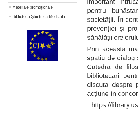
important, întruc
Materiale promoţionale
pentru bunăstar
Biblioteca Științifică Medicală
societății. În con
prevenției și pr
sănătății creierul
Prin această ma
spațiu de dialog 
Catedra de filo
bibliotecari, pent
discuta despre p
acțiune în concord
https://library.