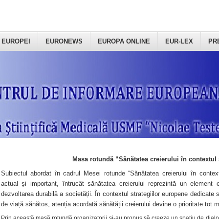
 EUROPEI
EURONEWS
EUROPA ONLINE
EUR-LEX
PR
Masa rotundă “Sănătatea creierului în contextul 
Subiectul abordat în cadrul Mesei rotunde “Sănătatea creierului în context
actual și important, întrucât sănătatea creierului reprezintă un element e
dezvoltarea durabilă a societății. În contextul strategiilor europene dedicate s
de viață sănătos, atenția acordată sănătății creierului devine o prioritate tot 
Prin această masă rotundă organizatorii şi-au propus să creeze un spațiu de dialog