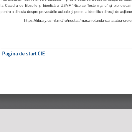
la Catedra de filosofie și bioetică a USMF “Nicolae Testemițanu” și bibliotecari,
pentru a discuta despre provocările actuale și pentru a identifica direcții de acțiune
https://library.usmf.md/ro/noutati/masa-rotunda-sanatatea-creier
Pagina de start CIE