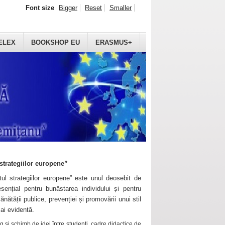
Font size
Bigger
Reset
Smaller
ELEX
BOOKSHOP EU
ERASMUS+
strategiilor europene”
ul strategiilor europene” este unul deosebit de
sențial pentru bunăstarea individului și pentru
ănătății publice, prevenției și promovării unui stil
mai evidentă.
 și schimb de idei între studenți, cadre didactice de